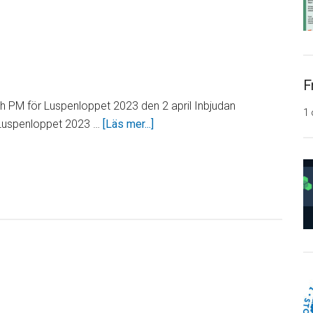
F
ch PM för Luspenloppet 2023 den 2 april Inbjudan
1 
om
Luspenloppet 2023 …
[Läs mer...]
Luspenloppet
2023