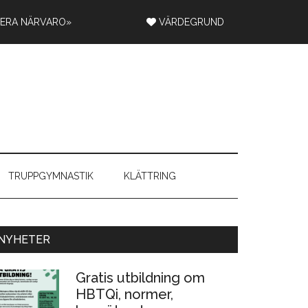
RERA NÄRVARO»
VÄRDEGRUND
TRUPPGYMNASTIK
KLÄTTRING
rimärt
NYHETER
idofält
Gratis utbildning om
HBTQi, normer,