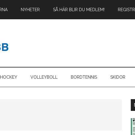
RNA
NYHETER
SÅ HÄR BLIR DU MEDLEM!
REGIST
SHOCKEY
VOLLEYBOLL
BORDTENNIS
SKIDOR
P
s