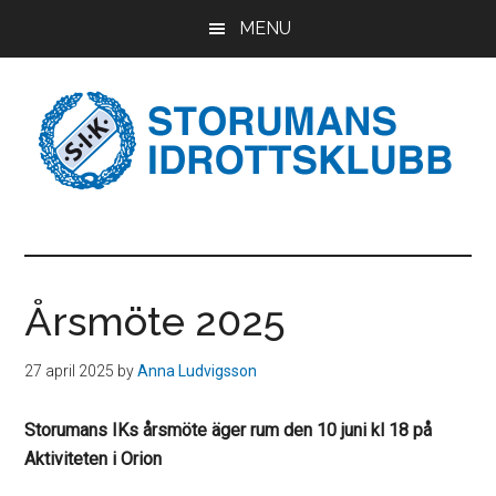
Hoppa
Hoppa
Hoppa
MENU
till
till
till
huvudinnehåll
det
sidfot
primära
sidofältet
SIK
Basket,
Bowling,
•
Fotboll,
Ishockey,
Årsmöte 2025
Storumans
Pingis,
Skidor,
Idrottsklubb
27 april 2025
by
Anna Ludvigsson
Volleyboll
Storumans IKs årsmöte äger rum den 10 juni kl 18 på
Aktiviteten i Orion