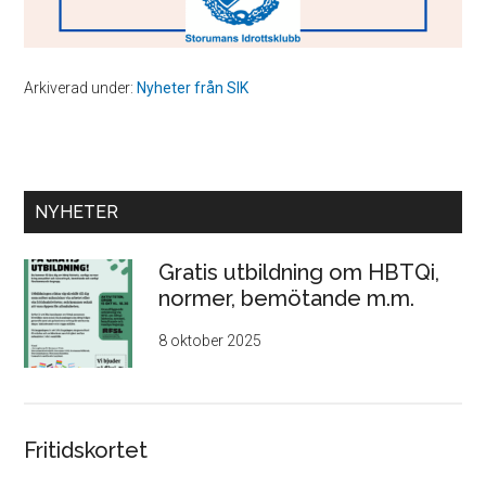
Arkiverad under:
Nyheter från SIK
Primärt
NYHETER
sidofält
Gratis utbildning om HBTQi,
normer, bemötande m.m.
8 oktober 2025
Fritidskortet