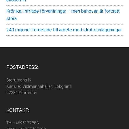
Krönika: Infriade förväntningar – men behoven är fortsatt
stora
240 miljoner fördelade till arbete med idrottsanläggningar
Footer
POSTADRESS:
Storumans IK
Kansliet, Vildmannahallen, Lokgränd
92331 Storuman
KONTAKT:
Tel: +4695177888