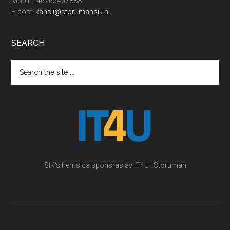
Mobil: +46765407888
E-post:
kansli@storumansik.n…
SEARCH
Search
the
site
...
SIK's hemsida sponsras av IT4U i Storuman